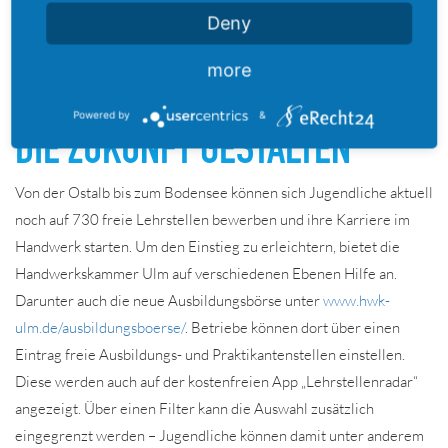
Deny
24.07.2021
more
HANDWERKER WERDEN UND
Powered by
&
DIE ZUKUNFT GESTALTEN
Von der Ostalb bis zum Bodensee können sich Jugendliche aktuell
noch auf 730 freie Lehrstellen bewerben und ihre Karriere im
Handwerk starten. Um den Einstieg zu erleichtern, bietet die
Handwerkskammer Ulm auf verschiedenen Ebenen Hilfe an.
Darunter auch die neue Ausbildungsbörse unter
www.hwk-
ulm.de/ausbildungsboerse/
. Betriebe können dort über einen
Eintrag freie Ausbildungs- und Praktikantenstellen einstellen.
Diese werden auch auf der kostenfreien App „Lehrstellenradar“
angezeigt. Über einen Filter kann die Auswahl zusätzlich
eingegrenzt werden – Jugendliche können damit unter anderem