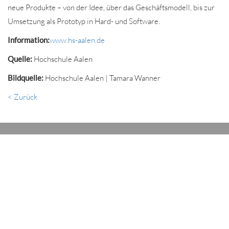
neue Produkte – von der Idee, über das Geschäftsmodell, bis zur
Umsetzung als Prototyp in Hard- und Software.
Information:
www.hs-aalen.de
Quelle:
Hochschule Aalen
Bildquelle:
Hochschule Aalen | Tamara Wanner
< Zurück
ARBEIT & JOBS
NEWS
AUSBILDUNG & STUDIUM
WOHNEN & LEBEN