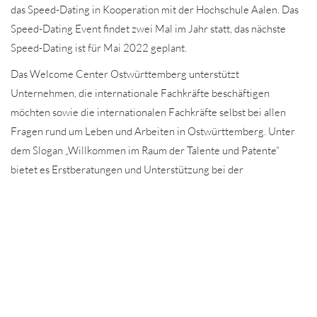
das Speed-Dating in Kooperation mit der Hochschule Aalen. Das
Speed-Dating Event findet zwei Mal im Jahr statt, das nächste
Speed-Dating ist für Mai 2022 geplant.
Das Welcome Center Ostwürttemberg unterstützt
Unternehmen, die internationale Fachkräfte beschäftigen
möchten sowie die internationalen Fachkräfte selbst bei allen
Fragen rund um Leben und Arbeiten in Ostwürttemberg. Unter
dem Slogan „Willkommen im Raum der Talente und Patente“
bietet es Erstberatungen und Unterstützung bei der
erfolgreichen sozialen und beruflichen Integration der
Fachkräfte. Das Welcome Center Ostwürttemberg wird vom
Ministerium für Wirtschaft, Arbeit und Tourismus Baden-
Württemberg gefördert. Der Ostalbkreis sowie die Städte Aalen,
Ellwangen und Schwäbisch Gmünd unterstützen das Projekt mit
einem jährlichen zusätzlichen Beitrag.
Alle Aktivitäten und Informationen zum digitalen Beratungs- und