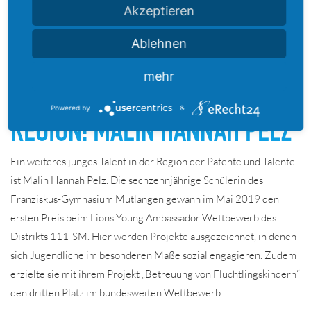
Akzeptieren
Ablehnen
20.07.2020
mehr
LEISTUNGSTRÄGERIN DER
Powered by
&
REGION: MALIN HANNAH PELZ
Ein weiteres junges Talent in der Region der Patente und Talente
ist Malin Hannah Pelz. Die sechzehnjährige Schülerin des
Franziskus-Gymnasium Mutlangen gewann im Mai 2019 den
ersten Preis beim Lions Young Ambassador Wettbewerb des
Distrikts 111-SM. Hier werden Projekte ausgezeichnet, in denen
sich Jugendliche im besonderen Maße sozial engagieren. Zudem
erzielte sie mit ihrem Projekt „Betreuung von Flüchtlingskindern“
den dritten Platz im bundesweiten Wettbewerb.